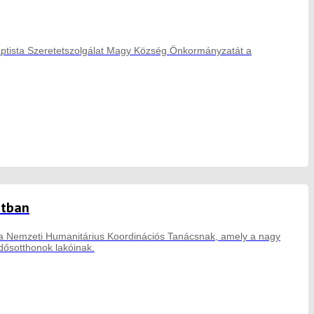
Baptista Szeretetszolgálat Magy Község Önkormányzatát a
ntban
a Nemzeti Humanitárius Koordinációs Tanácsnak, amely a nagy
idősotthonok lakóinak.