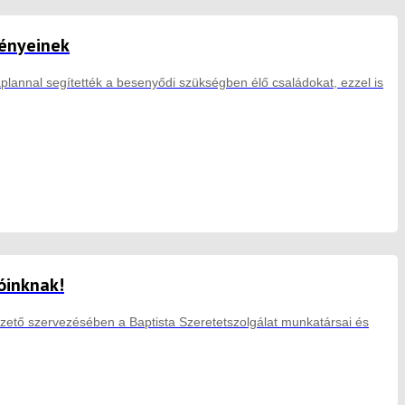
gényeinek
lannal segítették a besenyődi szükségben élő családokat, ezzel is
óinknak!
ető szervezésében a Baptista Szeretetszolgálat munkatársai és