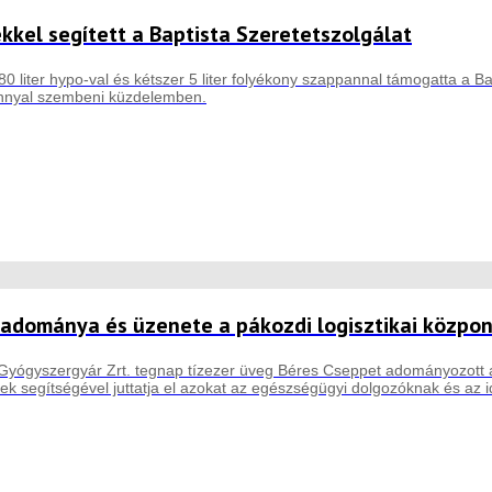
ekkel segített a Baptista Szeretetszolgálat
0 liter hypo-val és kétszer 5 liter folyékony szappannal támogatta a 
ánnyal szembeni küzdelemben.
 adománya és üzenete a pákozdi logisztikai közpo
 Gyógyszergyár Zrt. tegnap tízezer üveg Béres Cseppet adományozott 
tek segítségével juttatja el azokat az egészségügyi dolgozóknak és az 