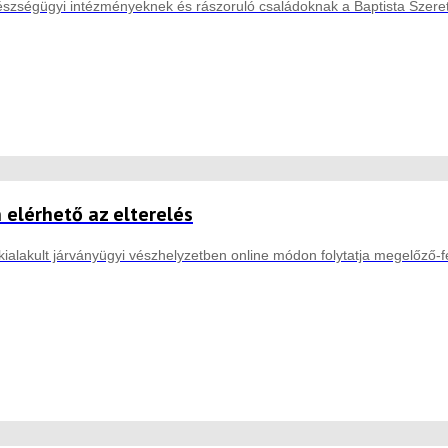
zségügyi intézményeknek és rászoruló családoknak a Baptista Szerete
 elérhető az elterelés
ialakult járványügyi vészhelyzetben online módon folytatja megelőző-fel