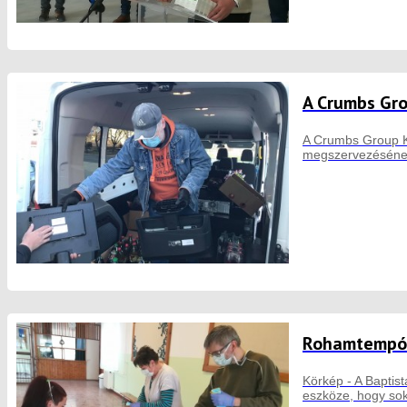
A Crumbs Gro
A Crumbs Group Kf
megszervezésének
Rohamtempób
Körkép - A Baptis
eszköze, hogy sok