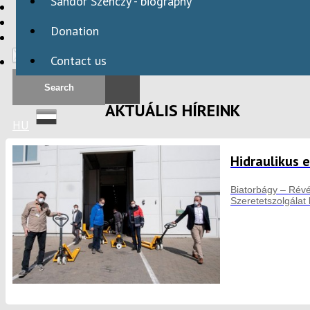
Sándor Szenczy - biography
HBAID
DOMESTIC PROGRAMS
Donation
INTERNATIONAL PROGRAMS
Contact us
AKTUÁLIS HÍREINK
HU
Hidraulikus e
Biatorbágy – Révé
Szeretetszolgálat 