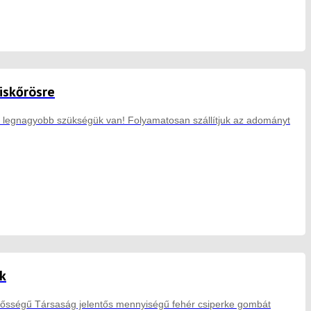
iskőrösre
 a legnagyobb szükségük van! Folyamatosan szállítjuk az adományt
k
lősségű Társaság jelentős mennyiségű fehér csiperke gombát