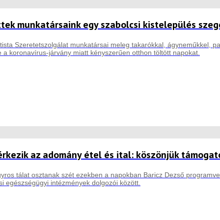
tek munkatársaink egy szabolcsi kistelepülés sze
ista Szeretetszolgálat munkatársai meleg takarókkal, ágyneműkkel, pap
 a koronavírus-járvány miatt kényszerűen otthon töltött napokat.
rkezik az adomány étel és ital: köszönjük támogat
yros tálat osztanak szét ezekben a napokban Baricz Dezső programvez
si egészségügyi intézmények dolgozói között.