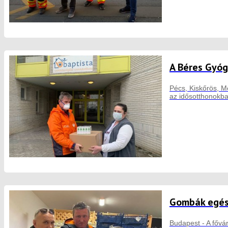
A Béres Gyóg
Pécs, Kiskőrös, M
az idősotthonokba
Gombák egés
Budapest - A fővá