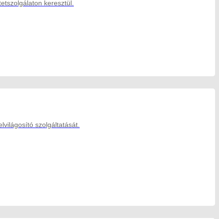
tszolgálaton keresztül.
világosító szolgáltatását.