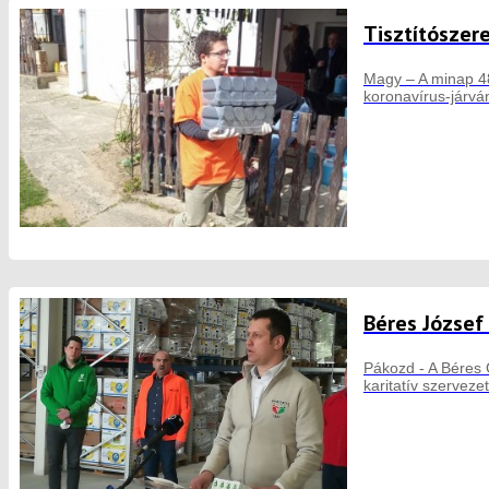
Tisztítószer
Magy – A minap 48
koronavírus-járv
Béres József
Pákozd - A Béres
karitatív szerveze