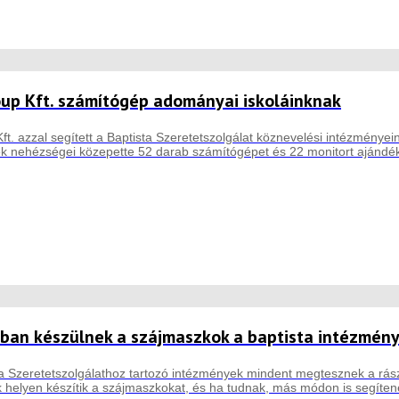
up Kft. számítógép adományai iskoláinknak
t. azzal segített a Baptista Szeretetszolgálat köznevelési intézményei
 nehézségei közepette 52 darab számítógépet és 22 monitort ajándék
an készülnek a szájmaszkok a baptista intézmén
ta Szeretetszolgálathoz tartozó intézmények mindent megtesznek a rás
 helyen készítik a szájmaszkokat, és ha tudnak, más módon is segíten