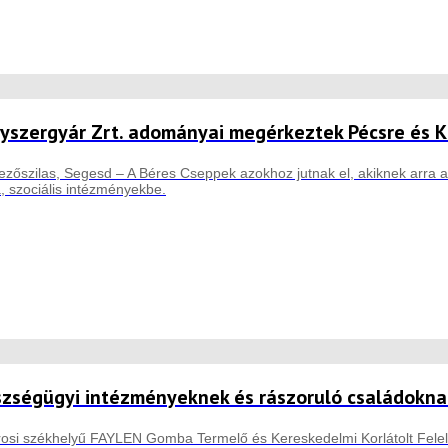
yszergyár Zrt. adományai megérkeztek Pécsre és K
ezőszilas, Segesd – A Béres Cseppek azokhoz jutnak el, akiknek arra
, szociális intézményekbe.
zségügyi intézményeknek és rászoruló családokna
rosi székhelyű FAYLEN Gomba Termelő és Kereskedelmi Korlátolt Fele