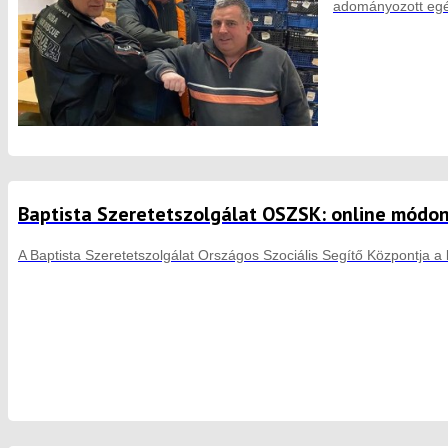
adományozott egés
Baptista Szeretetszolgálat OSZSK: online módon
A Baptista Szeretetszolgálat Országos Szociális Segítő Központja a k