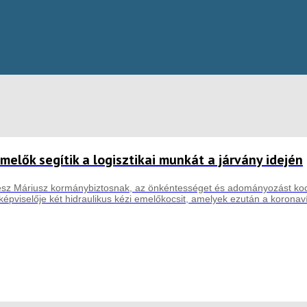
melők segítik a logisztikai munkát a járvány idején
sz Máriusz kormánybiztosnak, az önkéntességet és adományozást koordi
képviselője két hidraulikus kézi emelőkocsit, amelyek ezután a koronav