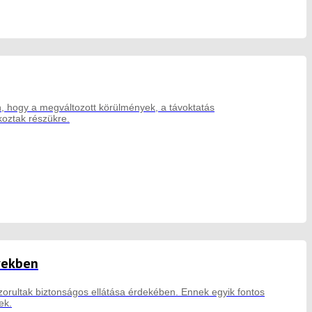
n, hogy a megváltozott körülmények, a távoktatás
oztak részükre.
yekben
zorultak biztonságos ellátása érdekében. Ennek egyik fontos
ek.