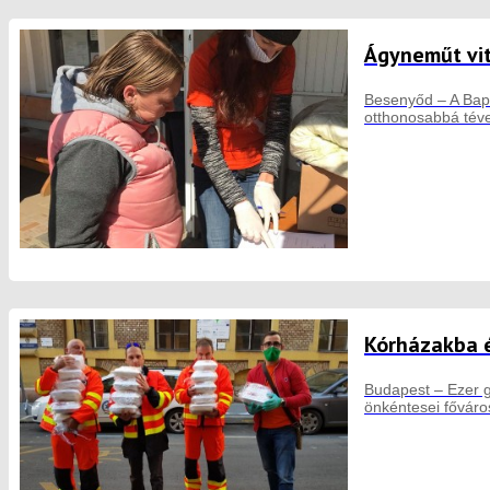
Ágyneműt vit
Besenyőd – A Bapt
otthonosabbá téve
Kórházakba é
Budapest – Ezer g
önkéntesei főváro