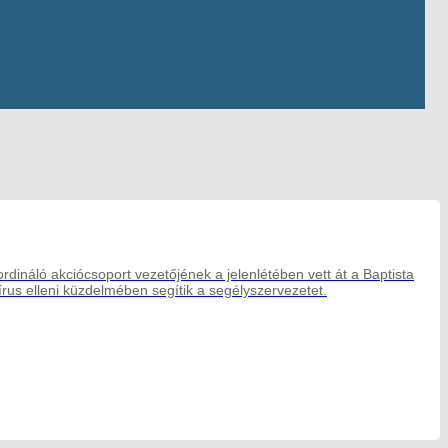
náló akciócsoport vezetőjének a jelenlétében vett át a Baptista
írus elleni küzdelmében segítik a segélyszervezetet.