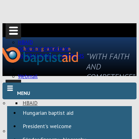
HBAID
DOMESTIC PROGRAMS
“WITH FAITH
INTERNATIONAL PROGRAMS
AND
COMPETENCE”
Webmail
MENU
HBAID
DOMESTIC PROGRAMS
Hungarian baptist aid
INTERNATIONAL PROGRAMS
President's welcome
Webmail