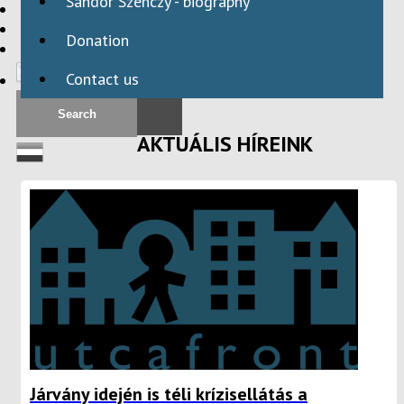
Sándor Szenczy - biography
HBAID
DOMESTIC PROGRAMS
Donation
INTERNATIONAL PROGRAMS
Contact us
AKTUÁLIS HÍREINK
Járvány idején is téli krízisellátás a