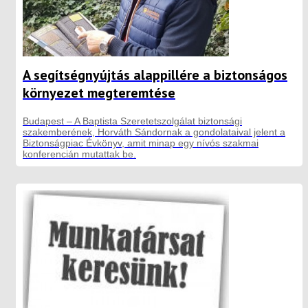
A segítségnyújtás alappillére a biztonságos
környezet megteremtése
Budapest – A Baptista Szeretetszolgálat biztonsági
szakemberének, Horváth Sándornak a gondolataival jelent a
Biztonságpiac Évkönyv, amit minap egy nívós szakmai
konferencián mutattak be.