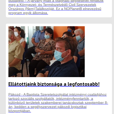
Budapest – A járvány miatt a világháló segítésével rendezik
meg a Környezet- és Természetvédő Civil Szervezetek
Országos (Nem)Találkozóját. Ez a NOPlanetB elnevezésű
program egyik állomása.
Ellátottjaink biztonsága a legfontosabb!
Pákozd - A Baptista Szeretetszolgálat intézményi családjához
tartozó szociális szolgáltatók, intézményfenntartók, a
különböző területek szakemberei tanácskoztak szeptember 8-
án, kedden a segélyszervezet pákozdi logisztikai
központjában.