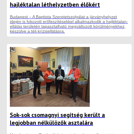
hajléktalan léthelyzetben élőkért
Budapest – A Baptista Szeretetszolgálat a járványhelyzet
idején is fokozott erőfeszítésekkel alkalmazkodik a hajléktalan-
ellátás területén tapasztalható megváltozott körülményekhez,
készülve a téli krízisellátásra.
Sok-sok csomagnyi segítség került a
legjobban nélkülözők asztalára