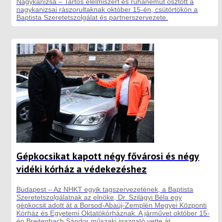
Nagykanizsa – Tartós élelmiszert és ruhaneműt osztott a
nagykanizsai rászorultaknak október 15-én, csütörtökön a
Baptista Szeretetszolgálat és partnerszervezete.
Gépkocsikat kapott négy fővárosi és négy
vidéki kórház a védekezéshez
Budapest – Az NHKT egyik tagszervezetének, a Baptista
Szeretetszolgálatnak az elnöke, Dr. Szilágyi Béla egy
gépkocsit adott át a Borsod-Abaúj-Zemplén Megyei Központi
Kórház és Egyetemi Oktatókórháznak. A járművet október 15-
én Breitenbach Sándor műszaki igazgató vette át.