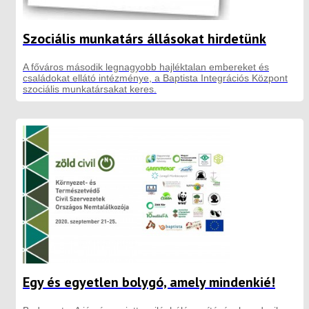
Szociális munkatárs állásokat hirdetünk
A főváros második legnagyobb hajléktalan embereket és
családokat ellátó intézménye, a Baptista Integrációs Központ
szociális munkatársakat keres.
Egy és egyetlen bolygó, amely mindenkié!