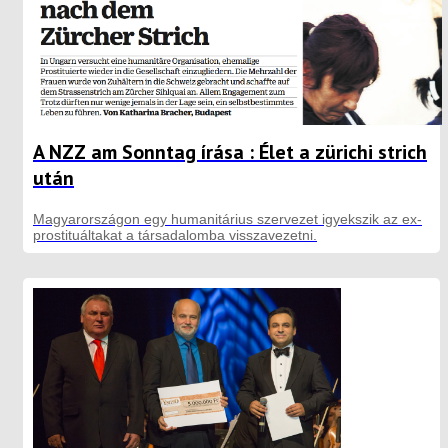
A NZZ am Sonntag írása : Élet a zürichi strich
után
Magyarországon egy humanitárius szervezet igyekszik az ex-
prostituáltakat a társadalomba visszavezetni.