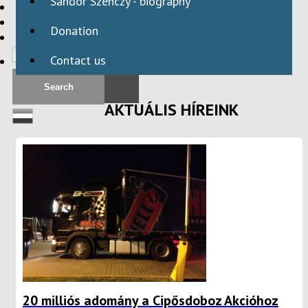
Sándor Szenczy - biography
HBAID
DOMESTIC PROGRAMS
Donation
INTERNATIONAL PROGRAMS
Contact us
AKTUÁLIS HÍREINK
20 milliós adomány a Cipősdoboz Akcióhoz