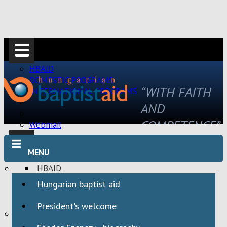
HBAID
DOMESTIC PROGRAMS
“WITH FAITH
INTERNATIONAL PROGRAMS
AND
COMPETENCE”
Webmail
MENU
HBAID
DOMESTIC PROGRAMS
Hungarian baptist aid
INTERNATIONAL PROGRAMS
President's welcome
Webmail