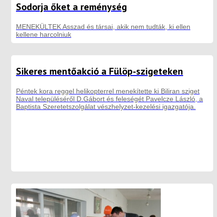
Sodorja őket a reménység
MENEKÜLTEK Asszad és társai, akik nem tudták, ki ellen
kellene harcolniuk
Sikeres mentőakció a Fülöp-szigeteken
Péntek kora reggel helikopterrel menekítette ki Biliran sziget
Naval településéről D.Gábort és feleségét Pavelcze László, a
Baptista Szeretetszolgálat vészhelyzet-kezelési igazgatója.