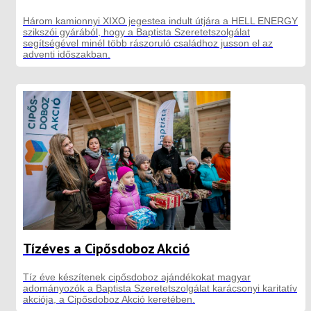
Három kamionnyi XIXO jegestea indult útjára a HELL ENERGY
szikszói gyárából, hogy a Baptista Szeretetszolgálat
segítségével minél több rászoruló családhoz jusson el az
adventi időszakban.
Tízéves a Cipősdoboz Akció
Tíz éve készítenek cipősdoboz ajándékokat magyar
adományozók a Baptista Szeretetszolgálat karácsonyi karitatív
akciója, a Cipősdoboz Akció keretében.