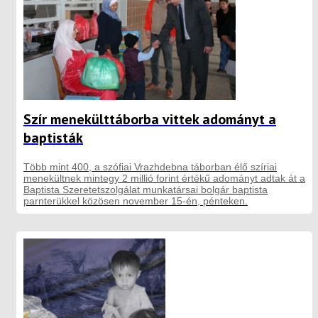
Szír menekülttáborba vittek adományt a
baptisták
Több mint 400, a szófiai Vrazhdebna táborban élő szíriai
menekültnek mintegy 2 millió forint értékű adományt adtak át a
Baptista Szeretetszolgálat munkatársai bolgár baptista
parnterükkel közösen november 15-én, pénteken.