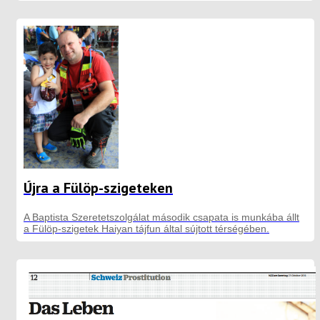
Újra a Fülöp-szigeteken
A Baptista Szeretetszolgálat második csapata is munkába állt
a Fülöp-szigetek Haiyan tájfun által sújtott térségében.