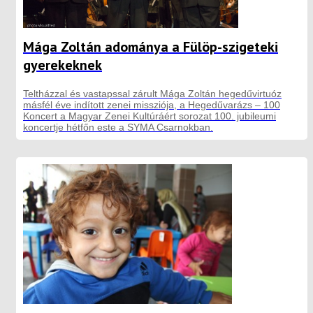
Mága Zoltán adománya a Fülöp-szigeteki
gyerekeknek
Teltházzal és vastapssal zárult Mága Zoltán hegedűvirtuóz
másfél éve indított zenei missziója, a Hegedűvarázs – 100
Koncert a Magyar Zenei Kultúráért sorozat 100. jubileumi
koncertje hétfőn este a SYMA Csarnokban.