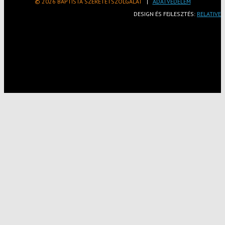
© 2026 BAPTISTA SZERETETSZOLGÁLAT
|
ADATVÉDELEM
DESIGN ÉS FEJLESZTÉS:
RELATIVE