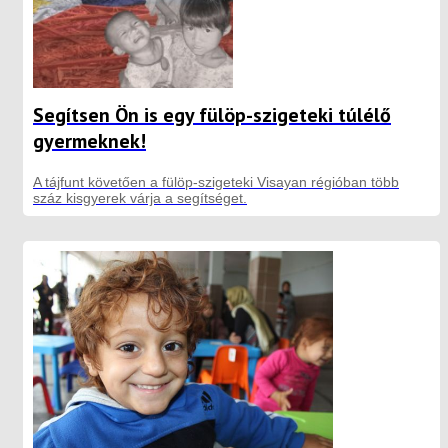
Segítsen Ön is egy fülöp-szigeteki túlélő
gyermeknek!
A tájfunt követően a fülöp-szigeteki Visayan régióban több
száz kisgyerek várja a segítséget.