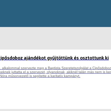
cipősdoboz ajándékot gyűjtöttünk és osztottunk ki
 alkalommal szervezte meg a Baptista Szeretetszolgálat a Cipősdoboz
knek juttatta el a szervezet, olyanoknak, akiknél talán más nem is ke
Nóra műsorvezető is segítette a karitatív kampányt.