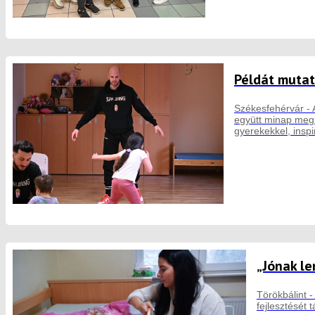
Példát mutat
Székesfehérvár - 
együtt minap megl
gyerekekkel, insp
„Jónak le
Törökbálint 
fejlesztését 