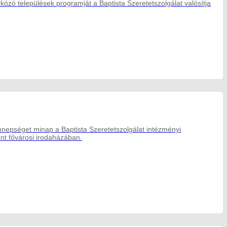
rkózó települések programját a Baptista Szeretetszolgálat valósítja
nnepséget minap a Baptista Szeretetszolgálat intézményi
ont fővárosi irodaházában.