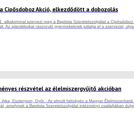
t a Cipősdoboz Akció, elkezdődött a dobozolás
1. alkalommal szervezi meg a Baptista Szeretetszolgálat a Cipősdobo
lt. Az ajándékokat rászoruló gyermekeknek juttatja el a szervezet, olya
ényes részvétel az élelmiszergyűjtő akcióban
 Ajka, Esztergom, Győr - Az elmúlt hétvégén a Magyar Élelmiszerban
óját, amelynek a Baptista Szeretetszolgálat intézményi családjában dol