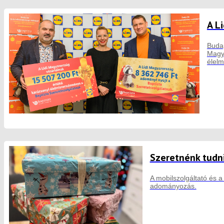
A L
Budap
Magya
élelm
Szeretnénk tudn
A mobilszolgáltató és 
adományozás.