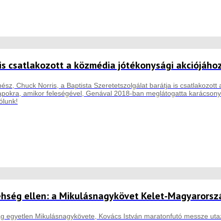
 is csatlakozott a közmédia jótékonysági akciójáho
ínész, Chuck Norris, a Baptista Szeretetszolgálat barátja is csatlakoz
apokra, amikor feleségével, Genával 2018-ban meglátogatta karácsony
ólunk!
hség ellen: a Mikulásnagykövet Kelet-Magyarorsz
ág egyetlen Mikulásnagykövete, Kovács István maratonfutó messze utazo