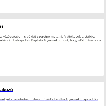
tt
a közösségben is példát szeretne mutatni. A játékosok a stábbal
ehérvári Befogadlak Baptista Gyermekotthont, hogy időt töltsenek a
tlakozó
, amellyel a fenntartásunkban működő Tábitha Gyermekhospice Ház