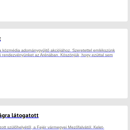
z
ott a közmédia adománygyűjtő akciójához. Szeretettel emlékszünk
i rendezvényünket az Arénában. Köszönjük, hogy ezúttal sem
ágra látogatott
tt szülőhelyétől, a Fejér vármegyei Mezőfalvától. Kelet-