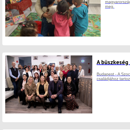
magyarországi
meg.
A büszkeség 
Budapest - A Szoc
családjához tarto