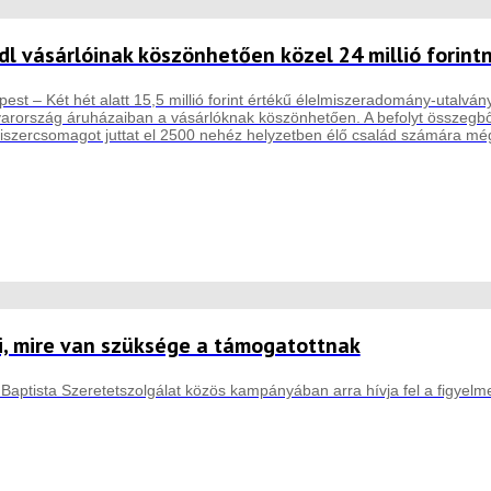
idl vásárlóinak köszönhetően közel 24 millió forint
est – Két hét alatt 15,5 millió forint értékű élelmiszeradomány-utalvány
rország áruházaiban a vásárlóknak köszönhetően. A befolyt összegből 
iszercsomagot juttat el 2500 nehéz helyzetben élő család számára még
i, mire van szüksége a támogatottnak
a Baptista Szeretetszolgálat közös kampányában arra hívja fel a figyel