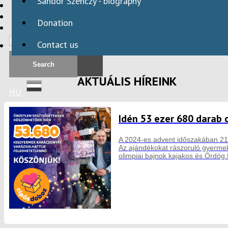
Sándor Szenczy - biography
HBAID
DOMESTIC PROGRAMS
Donation
INTERNATIONAL PROGRAMS
Contact us
AKTUÁLIS HÍREINK
HU
Idén 53 ezer 680 darab 
A 2024-es advent időszakában 21.
Az ajándékokat rászoruló gyermeke
olimpiai bajnok kajakos és Ördög 