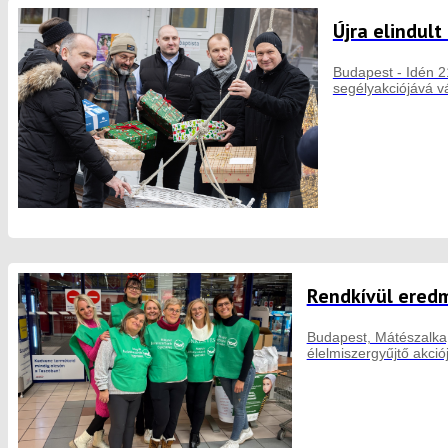
Újra elindul
Budapest - Idén 2
segélyakciójává vá
Rendkívül eredm
Budapest, Mátészalka,
élelmiszergyűjtő akci