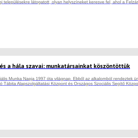
 településekre látogatott, olyan helyszíneket keresve fel, ahol a Felzá
és a hála szavai: munkatársainkat köszöntöttük
iális Munka Napja 1997 óta világnap. Ebből az alkalomból rendeztek ü
zó Tábita Alapszolgáltatási Központ és Országos Szociális Segítő Közp