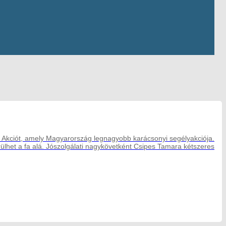
 Akciót, amely Magyarország legnagyobb karácsonyi segélyakciója.
rülhet a fa alá. Jószolgálati nagykövetként Csipes Tamara kétszeres