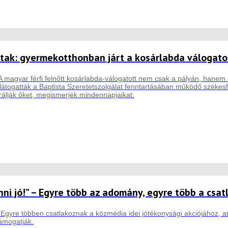
tak: gyermekotthonban járt a kosárlabda válogato
A magyar férfi felnőtt kosárlabda-válogatott nem csak a pályán, hanem 
átogatták a Baptista Szeretetszolgálat fenntartásában működő székesf
irálják őket, megismerjék mindennapjaikat.
nni jó!” – Egyre több az adomány, egyre több a csa
- Egyre többen csatlakoznak a közmédia idei jótékonysági akciójához
támogatják.