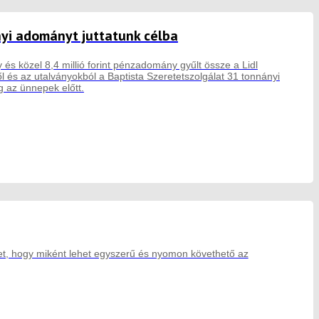
nyi adományt juttatunk célba
 és közel 8,4 millió forint pénzadomány gyűlt össze a Lidl
és az utalványokból a Baptista Szeretetszolgálat 31 tonnányi
 az ünnepek előtt.
met, hogy miként lehet egyszerű és nyomon követhető az