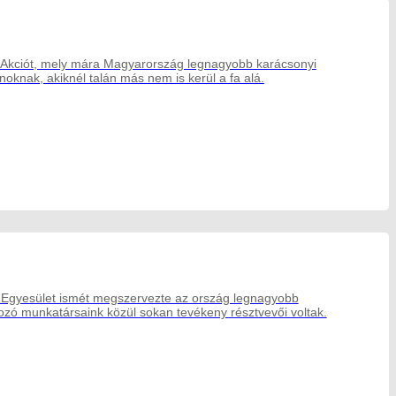
z Akciót, mely mára Magyarország legnagyobb karácsonyi
noknak, akiknél talán más nem is kerül a fa alá.
k Egyesület ismét megszervezte az ország legnagyobb
gozó munkatársaink közül sokan tevékeny résztvevői voltak.