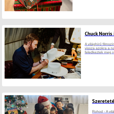
Chuck Norris
A világhírű filmsz
vissza azokra a n
feledkeztek meg r
Szereteté
Rohod - A vil