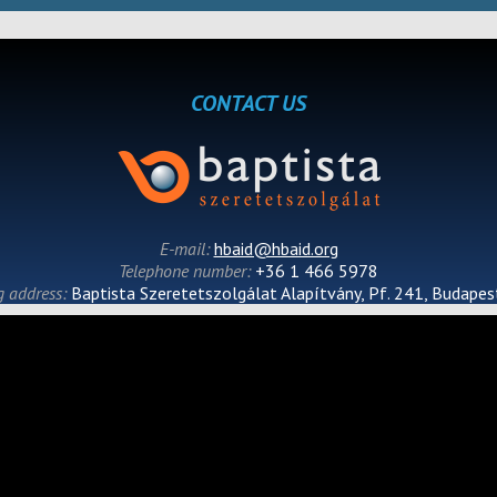
CONTACT US
E-mail:
hbaid@hbaid.org
Telephone number:
+36 1 466 5978
g address:
Baptista Szeretetszolgálat Alapítvány, Pf. 241, Budape