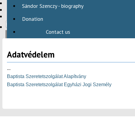
HBAID
Sándor Szenczy - biography
DOMESTIC PROGRAMS
INTERNATIONAL PROGRAMS
Donation
Contact us
Adatvédelem
HU
...
Baptista Szeretetszolgálat Alapítvány
Baptista Szeretetszolgálat Egyházi Jogi Személy