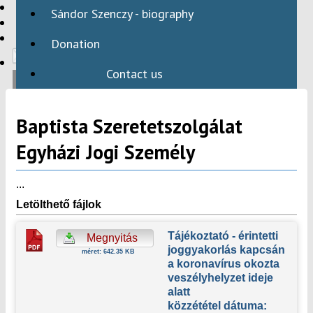
HBAID
Sándor Szenczy - biography
DOMESTIC PROGRAMS
INTERNATIONAL PROGRAMS
Donation
Contact us
Baptista Szeretetszolgálat
Egyházi Jogi Személy
...
Letölthető fájlok
Tájékoztató - érintetti
Megnyitás
joggyakorlás kapcsán
méret: 642.35 KB
a koronavírus okozta
veszélyhelyzet ideje
alatt
közzététel dátuma: