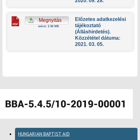
2020. 09. 28.
Előzetes adatkezelési
Megnyitás
tájékoztató
méret: 2.96 MB
(Álláshirdetés).
Közzététel dátuma:
2021. 03. 05.
HUNGARIAN BAPTIST AID