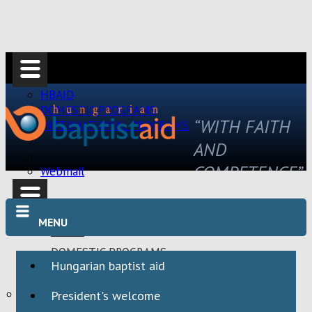
HBAID
DOMESTIC PROGRAMS
“WITH FAITH
INTERNATIONAL PROGRAMS
AND
COMPETENCE”
Webmail
MENU
HBAID
DOMESTIC PROGRAMS
Hungarian baptist aid
INTERNATIONAL PROGRAMS
Webmail
President's welcome