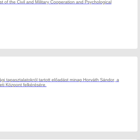
t of the Civil and Military Cooperation and Psychological
ági tapasztalatokról tartott előadást minap Horváth Sándor, a
eti Központ felkérésére.