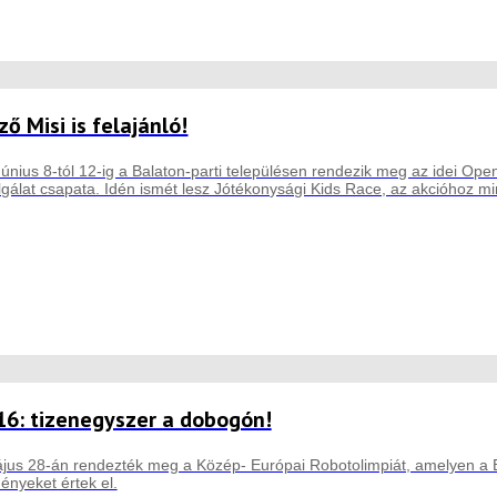
ő Misi is felajánló!
Június 8-tól 12-ig a Balaton-parti településen rendezik meg az idei 
lgálat csapata. Idén ismét lesz Jótékonysági Kids Race, az akcióhoz mi
16: tizenegyszer a dobogón!
s 28-án rendezték meg a Közép- Európai Robotolimpiát, amelyen a Bap
nyeket értek el.