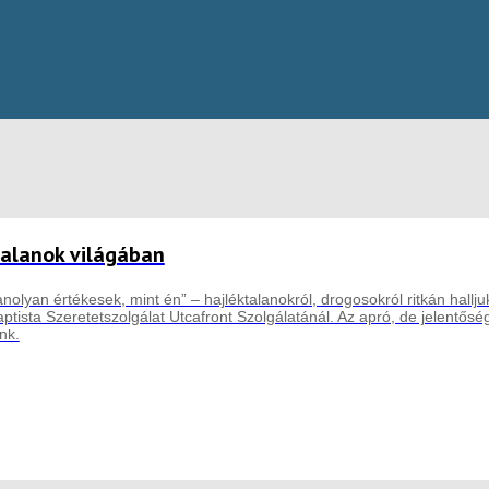
talanok világában
olyan értékesek, mint én” – hajléktalanokról, drogosokról ritkán halljuk
aptista Szeretetszolgálat Utcafront Szolgálatánál. Az apró, de jelentős
nk.