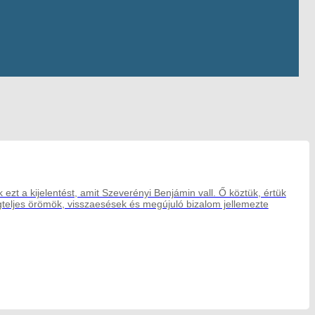
 ezt a kijelentést, amit Szeverényi Benjámin vall. Ő köztük, értük
égteljes örömök, visszaesések és megújuló bizalom jellemezte