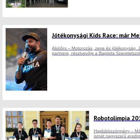
Jótékonysági Kids Race: már Mez
Alsóőrs – Motorozás, zene és jótékonyság. 
partnere, résztvevője a Baptista Szeretetszo
Robotolimpia 20
Hajdúböszörmény – Máju
ismét nagyszerű eredmé