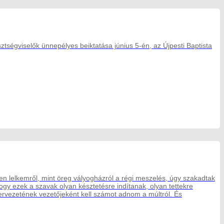
ztségviselők ünnepélyes beiktatása június 5-én, az Újpesti Baptista
zben lelkemről, mint öreg vályogházról a régi meszelés, úgy szakadtak
gy ezek a szavak olyan késztetésre indítanak, olyan tettekre
rvezetének vezetőjeként kell számot adnom a múltról. És