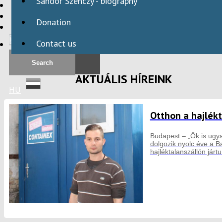
Sándor Szenczy - biography
HBAID
DOMESTIC PROGRAMS
Donation
INTERNATIONAL PROGRAMS
Contact us
AKTUÁLIS HÍREINK
HU
Otthon a hajlék
Budapest – „Ők is ugyan
dolgozik nyolc éve a B
hajléktalanszállón jártu