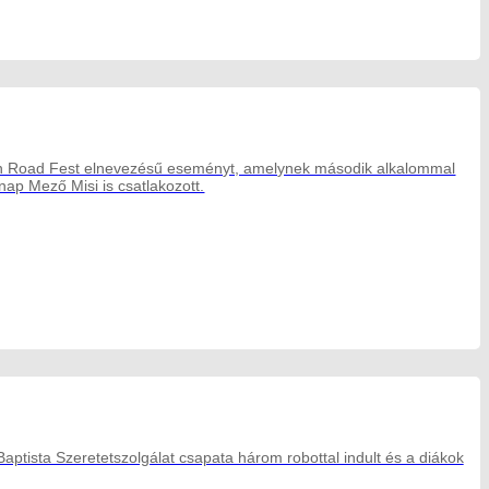
Open Road Fest elnevezésű eseményt, amelynek második alkalommal
nap Mező Misi is csatlakozott.
tista Szeretetszolgálat csapata három robottal indult és a diákok