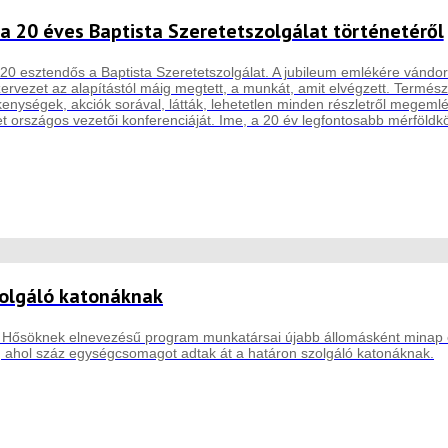
t a 20 éves Baptista Szeretetszolgálat történetéről
0 esztendős a Baptista Szeretetszolgálat. A jubileum emlékére vándorkiá
zervezet az alapítástól máig megtett, a munkát, amit elvégzett. Termés
enységek, akciók sorával, látták, lehetetlen minden részletről megemlé
et országos vezetői konferenciáját. Ime, a 20 év legfontosabb mérföld
olgáló katonáknak
 Hősöknek elnevezésű program munkatársai újabb állomásként minap el
ahol száz egységcsomagot adtak át a határon szolgáló katonáknak.