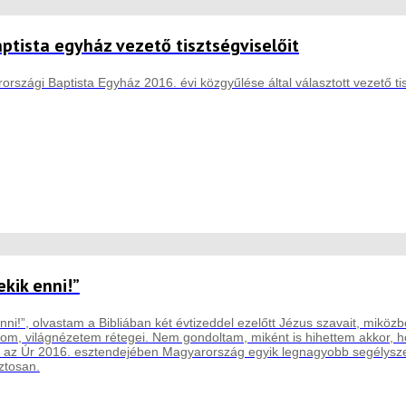
aptista egyház vezető tisztségviselőit
rszági Baptista Egyház 2016. évi közgyűlése által választott vezető tis
ekik enni!”
enni!”, olvastam a Bibliában két évtizeddel ezelőtt Jézus szavait, mikö
gom, világnézetem rétegei. Nem gondoltam, miként is hihettem akkor, ho
 az Úr 2016. esztendejében Magyarország egyik legnagyobb segélysze
ztosan.