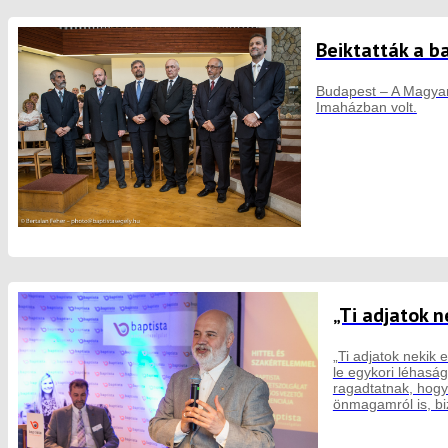
Beiktatták a b
Budapest – A Magyaro
Imaházban volt.
„Ti adjatok n
„Ti adjatok nekik 
le egykori léhasá
ragadtatnak, hogy
önmagamról is, bi