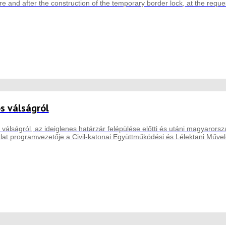
e and after the construction of the temporary border lock, at the reques
s válságról
válságról, az ideiglenes határzár felépülése előtti és utáni magyarorsz
lat programvezetője a Civil-katonai Együttműködési és Lélektani Művel