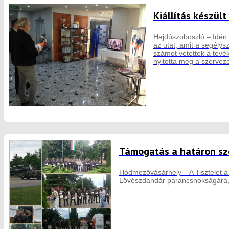
Kiállítás készül
Hajdúszoboszló – Idén 2
az utat, amit a segélys
számot vetettek a tevék
nyitotta meg a szervez
Támogatás a határon sz
Hódmezővásárhely – A Tisztelet a
Lövészdandár parancsnokságára, 