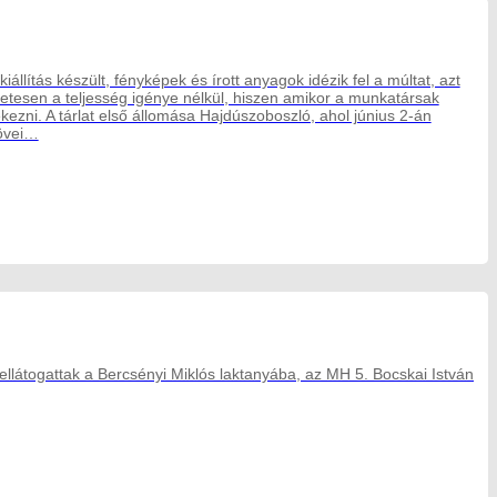
llítás készült, fényképek és írott anyagok idézik fel a múltat, azt
zetesen a teljesség igénye nélkül, hiszen amikor a munkatársak
kezni. A tárlat első állomása Hajdúszoboszló, ahol június 2-án
kövei…
látogattak a Bercsényi Miklós laktanyába, az MH 5. Bocskai István