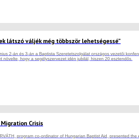
ek látszó váljék még többször lehetségessé”
ius 2-án és 3-án a Baptista Szeretetszolgálat országos vezetői konfer
 növelte, hogy a segélyszervezet idén jubilál, hiszen 20 esztendős.
Migration Crisis
ÁTH, program co-ordinator of Hungarian Baptist Aid, presented the exp