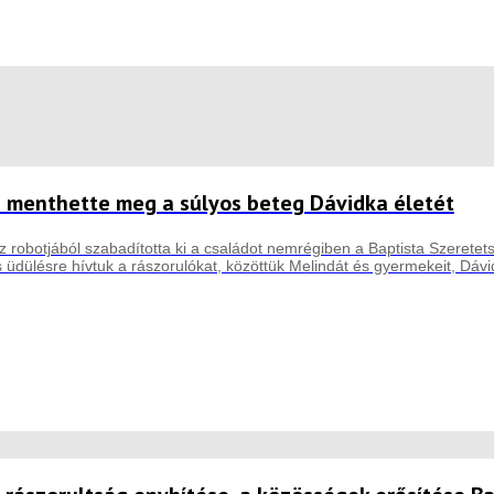
e menthette meg a súlyos beteg Dávidka életét
robotjából szabadította ki a családot nemrégiben a Baptista Szeretet
üdülésre hívtuk a rászorulókat, közöttük Melindát és gyermekeit, Dávid