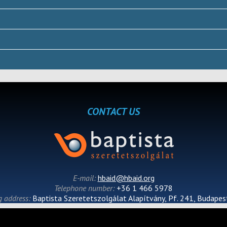
CONTACT US
E-mail:
hbaid@hbaid.org
Telephone number:
+36 1 466 5978
g address:
Baptista Szeretetszolgálat Alapítvány, Pf. 241, Budape