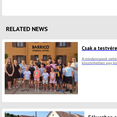
RELATED NEWS
Csak a testvér
A mindennapok nehéz 
köszönhetően egy kis 