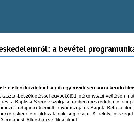
eskedelemről: a bevétel programunka
m elleni küzdelmét segíti egy rövidesen sorra kerülő filmve
asztal-beszélgetéssel egybekötött jótékonysági vetítésen muta
gnes, a Baptista Szeretetszolgálat emberkereskedelem elleni 
ozó Irodájának kiemelt főnyomozója és Bagota Béla, a film re
berkereskedelem áldozatainak segítésére. A befolyt összeget a
A budapesti Allée-ban vetítik a filmet.