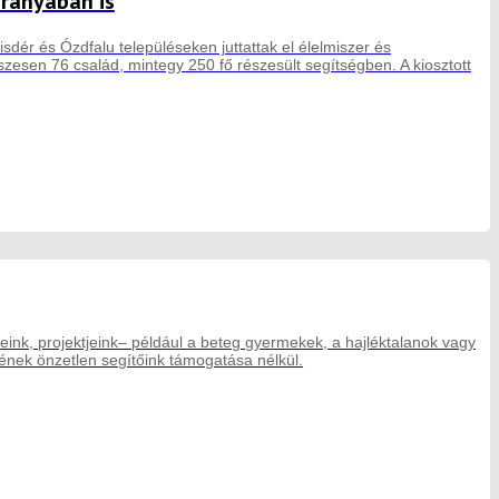
aranyában is
sdér és Ózdfalu településeken juttattak el élelmiszer és
esen 76 család, mintegy 250 fő részesült segítségben. A kiosztott
eink, projektjeink– például a beteg gyermekek, a hajléktalanok vagy
ek önzetlen segítőink támogatása nélkül.