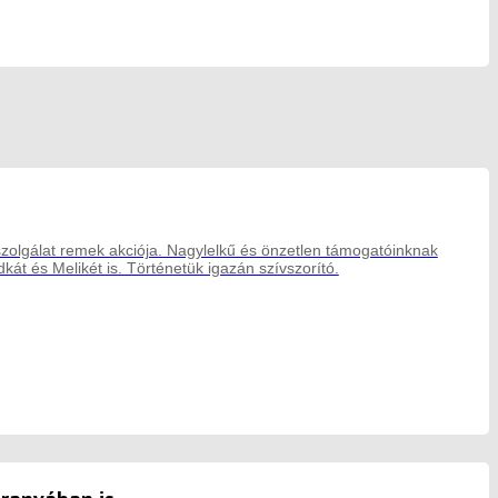
szolgálat remek akciója. Nagylelkű és önzetlen támogatóinknak
kát és Melikét is. Történetük igazán szívszorító.