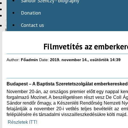
Sándor Szenczy - biography
HBAID
DOMESTIC PROGRAMS
Donation
INTERNATIONAL PROGRAMS
Contact us
Filmvetítés az emberker
HU
Author:
Főadmin
Date:
2019. november 14., csütörtök 14:39
Budapest – A Baptista Szeretetszolgálat emberkereskedele
November 20-án, az országos premier előtt egy nappal kerek
forgalmazó Mozinet. A beszélgetésen részt vesz De Coll Á
Sándor rendőr őrnagy, a Készenléti Rendőrség Nemzeti Nyom
felajánlják a november 20-i vetítés teljes bevételét az em
felépülésére és társadalmi visszailleszkedésükre költi majd. 
Részletek ITT!