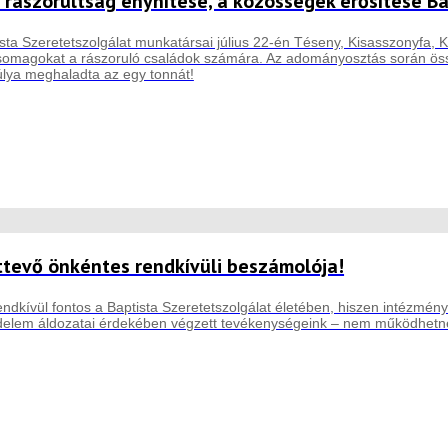
 rászorultság enyhítése, a közösségek erősítése B
sta Szeretetszolgálat munkatársai július 22-én Téseny, Kisasszonyfa, Ki
csomagokat a rászoruló családok számára. Az adományosztás során össz
lya meghaladta az egy tonnát!
ttevő önkéntes rendkívüli beszámolója!
ndkívül fontos a Baptista Szeretetszolgálat életében, hiszen intézmény
elem áldozatai érdekében végzett tevékenységeink – nem működhetnén