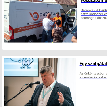
Fókuszban a
Baranya - A Bapti
tisztálkodószer 
csomagok összsú
Egy szolgála
Az önkéntesség re
az emberkeresked