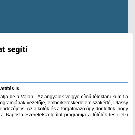
t segíti
títés is.
tja be a Valan - Az angyalok völgye című lélektani krimit a
programjának vezetője, emberkereskedelem szakértő, Utassy
ndezője is. Az alkotók és a forgalmazó úgy döntöttek, hogy
 Baptista Szeretetszolgálat programja a túlélők testi-lelki