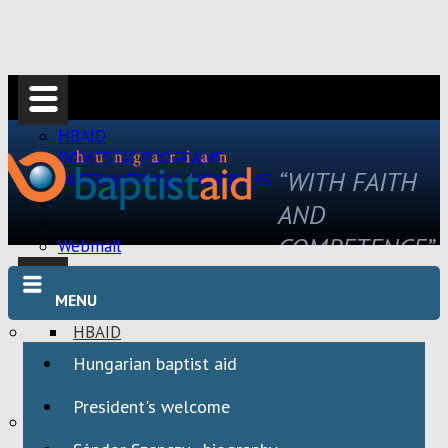
HBAID
DOMESTIC PROGRAMS
“WITH FAITH
INTERNATIONAL PROGRAMS
AND
COMPETENCE”
Webmail
MENU
HBAID
DOMESTIC PROGRAMS
Hungarian baptist aid
INTERNATIONAL PROGRAMS
President's welcome
Webmail