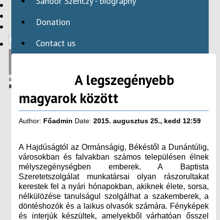
Sándor Szenczy - biography
HBAID
DOMESTIC PROGRAMS
Donation
INTERNATIONAL PROGRAMS
Contact us
A legszegényebb
magyarok között
Author:
Főadmin
Date:
2015. augusztus 25., kedd 12:59
A Hajdúságtól az Ormánságig, Békéstől a Dunántúlig,
városokban és falvakban számos településen élnek
mélyszegénységben emberek. A Baptista
Szeretetszolgálat munkatársai olyan rászorultakat
kerestek fel a nyári hónapokban, akiknek élete, sorsa,
nélkülözése tanulságul szolgálhat a szakemberek, a
döntéshozók és a laikus olvasók számára. Fényképek
és interjúk készültek, amelyekből várhatóan ősszel