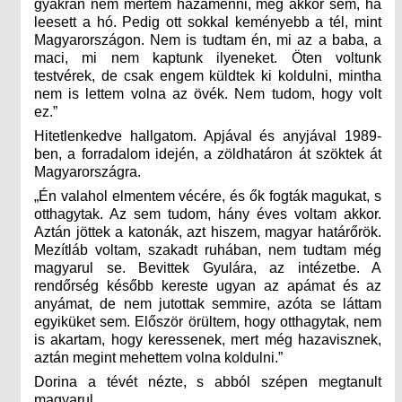
gyakran nem mertem hazamenni, még akkor sem, ha
leesett a hó. Pedig ott sokkal keményebb a tél, mint
Magyarországon. Nem is tudtam én, mi az a baba, a
maci, mi nem kaptunk ilyeneket. Öten voltunk
testvérek, de csak engem küldtek ki koldulni, mintha
nem is lettem volna az övék. Nem tudom, hogy volt
ez.”
Hitetlenkedve hallgatom. Apjával és anyjával 1989-
ben, a forradalom idején, a zöldhatáron át szöktek át
Magyarországra.
„Én valahol elmentem vécére, és ők fogták magukat, s
otthagytak. Az sem tudom, hány éves voltam akkor.
Aztán jöttek a katonák, azt hiszem, magyar határőrök.
Mezítláb voltam, szakadt ruhában, nem tudtam még
magyarul se. Bevittek Gyulára, az intézetbe. A
rendőrség később kereste ugyan az apámat és az
anyámat, de nem jutottak semmire, azóta se láttam
egyiküket sem. Először örültem, hogy otthagytak, nem
is akartam, hogy keressenek, mert még hazavisznek,
aztán megint mehettem volna koldulni.”
Dorina a tévét nézte, s abból szépen megtanult
magyarul.