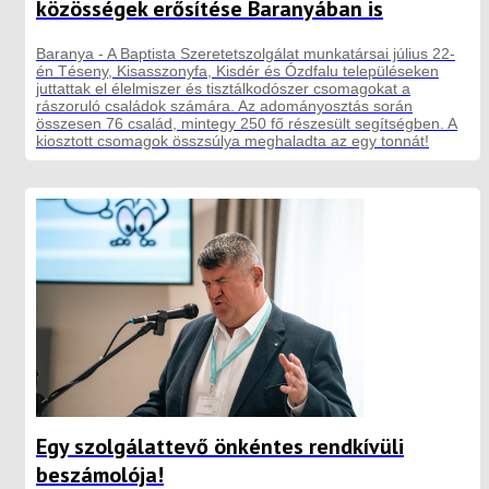
közösségek erősítése Baranyában is
Baranya - A Baptista Szeretetszolgálat munkatársai július 22-
én Téseny, Kisasszonyfa, Kisdér és Ózdfalu településeken
juttattak el élelmiszer és tisztálkodószer csomagokat a
rászoruló családok számára. Az adományosztás során
összesen 76 család, mintegy 250 fő részesült segítségben. A
kiosztott csomagok összsúlya meghaladta az egy tonnát!
Egy szolgálattevő önkéntes rendkívüli
beszámolója!