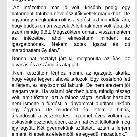
„Az intézetben már jó volt, később pedig egy
határmenti faluban nevelőszülők vettek magukhoz. De
ugyanúgy megkaptam ott is a verést, azt mondták rám,
hogy büdös román vagyok. A férfinak nem volt lába, de
azért mindig ütött. Megszöktem onnan, visszamentem
az intézetbe, ahol elmeséltem mindent az
igazgatónőnek. Nekem adtak igazat és ott
maradhattam Gyulán.”
Dorina hat osztályt járt ki, megtanulta az írás, az
olvasás és a számolás alapjait.
„Nem készültem férjhez menni, az igazgató akarta,
hogy végre legyen, ahová tartozok. Egy kosárfonó lett
a férjem, az anyósomnál laktunk. De nem éreztem jól
magam vele. Ha valami pénzhez jutott, mindig részeg
volt, amit főztem, azt a falhoz vágta. Amikor hazajött
nem ismerte a fürdést, a lányommal aludtam inkább
egy ágyban. De mindenért én lettem a hibás,
állandósult a veszekedés. Tizenhét éves voltam az
esküvőnk esztendejében, aztán hat évet töltöttünk még
így együtt. Két gyermekünk született, aztán a férjem
elment, kilépett az életemből, és egyedül maradtunk.”