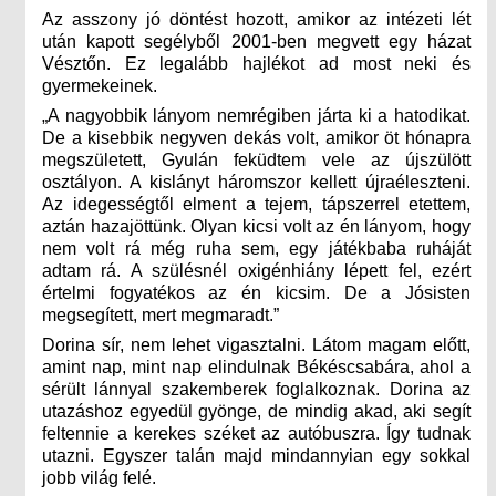
Az asszony jó döntést hozott, amikor az intézeti lét
után kapott segélyből 2001-ben megvett egy házat
Vésztőn. Ez legalább hajlékot ad most neki és
gyermekeinek.
„A nagyobbik lányom nemrégiben járta ki a hatodikat.
De a kisebbik negyven dekás volt, amikor öt hónapra
megszületett, Gyulán feküdtem vele az újszülött
osztályon. A kislányt háromszor kellett újraéleszteni.
Az idegességtől elment a tejem, tápszerrel etettem,
aztán hazajöttünk. Olyan kicsi volt az én lányom, hogy
nem volt rá még ruha sem, egy játékbaba ruháját
adtam rá. A szülésnél oxigénhiány lépett fel, ezért
értelmi fogyatékos az én kicsim. De a Jósisten
megsegített, mert megmaradt.”
Dorina sír, nem lehet vigasztalni. Látom magam előtt,
amint nap, mint nap elindulnak Békéscsabára, ahol a
sérült lánnyal szakemberek foglalkoznak. Dorina az
utazáshoz egyedül gyönge, de mindig akad, aki segít
feltennie a kerekes széket az autóbuszra. Így tudnak
utazni. Egyszer talán majd mindannyian egy sokkal
jobb világ felé.