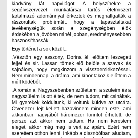
kiadvány lát napvilágot. A helyszínekre a
segélyszervezet munkatársai tartós élelmiszert
tartalmazó adománnyal érkeztek és meghallgatták a
rászorultak problémáit, hogy a tapasztaltakat
tevékenységük során a szegénységben élők
érdekében a jövőben minél jobban, eredményesebben
hasznosíthassák.
Egy történet a sok közül...
„Vésztőn egy asszony, Dorina áll előttem leszegett
fejjel és sír. Lassan törnek elő belőle a szavak és
sajnálom, hogy megkínzom a visszaemlékezéssel.
Nem mindennapi a dráma, ami kibontakozik előttem a
múlt ködéből.
„A romániai Nagyszebenben születtem, a szüleim és a
nagyszüleim is ott éltek, de nem tudom, mit csináltak.
Mi gyerekek koldultunk, ki voltunk küldve az utcára.
Ötvenezer lejt kellett hazavinnem minden este, ami
akkoriban nagyjából háromezer forintot érhetett, de
persze azt akkor nem tudtam. Ha nem kerestem
eleget, akkor még meg is vert az apám. Ezért nem
szerettem otthon lenni, inkább a disznóólban aludtam,