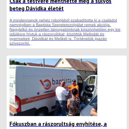
Csak a testvére menthette meg a súlyos
beteg Dávidka életét
A mindennapok nehéz robotjából szabadította ki a családot
nemrégiben a Baptista Szeretetszolgálat remek akciója.
Nagylelkű és önzetlen támogatóinknak köszönhetően egy kis
üdülésre hívtuk a rászorulókat, közöttük Melindát és
gyermekeit, Dávidkát és Melikét is. Történetük igazán
szívszorító.
Fókuszban a rászorultság enyhítése, a