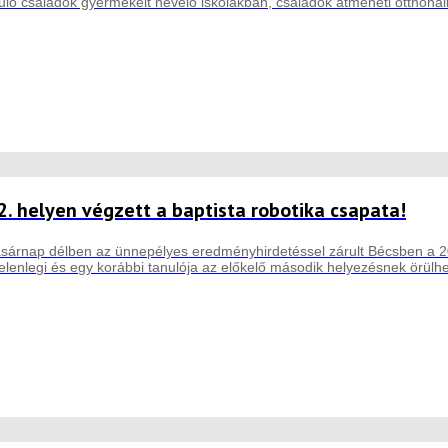
ruló családok gyermekeit nevelő iskolákban, családok átmeneti otthon
2. helyen végzett a baptista robotika csapata!
asárnap délben az ünnepélyes eredményhirdetéssel zárult Bécsben a 2
elenlegi és egy korábbi tanulója az előkelő második helyezésnek örülhe