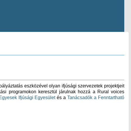
ályáztatás eszközével olyan ifjúsági szervezetek projektjeit
atási programokon keresztül járulnak hozzá a Rural voices
gyesek Ifjúsági Egyesület
és a
T
anácsadók a Fenntartható