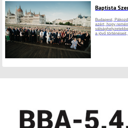
Baptista Sze
Budapest, Pákozd,
azért, hogy remén
válsághelyzetekben
a jövő történéseit