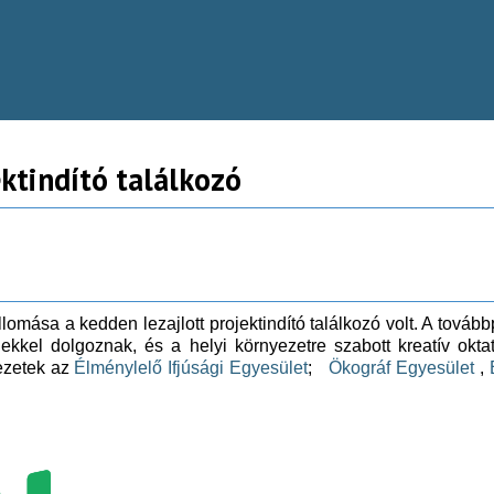
ktindító találkozó
mása a kedden lezajlott projektindító találkozó volt. A továbbp
gekkel dolgoznak, és a helyi környezetre szabott kreatív okt
ezetek az
Élménylelő Ifjúsági Egyesület
;
Ökográf Egyesület
,
E