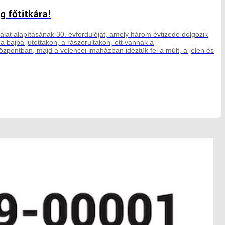
g főtitkára!
lat alapításának 30. évfordulóját, amely három évtizede dolgozik
 bajba jutottakon, a rászorultakon, ott vannak a
központban, majd a velencei imaházban idéztük fel a múlt, a jelen és