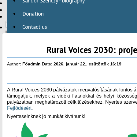
Sándor Szenczy - biography
HBAID
DOMESTIC PROGRAMS
Donation
INTERNATIONAL PROGRAMS
Contact us
Rural Voices 2030: proje
HU
Author:
Főadmin
Date:
2026. január 22., csütörtök 16:19
A Rural Voices 2030 pályázatok megvalósításának fontos állo
támogatjuk, melyek a vidéki fiatalokkal és helyi közössé
pályázatban meghatározott célkitűzésekhez. Nyertes szerv
Fejlődésért
.
Nyerteseinknek jó munkát kívánunk!