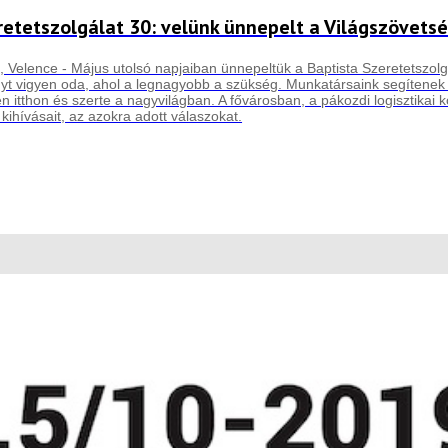
retetszolgálat 30: velünk ünnepelt a Világszövetsé
 Velence - Május utolsó napjaiban ünnepeltük a Baptista Szeretetszolgá
yt vigyen oda, ahol a legnagyobb a szükség. Munkatársaink segítenek a
 itthon és szerte a nagyvilágban. A fővárosban, a pákozdi logisztikai 
, kihívásait, az azokra adott válaszokat.