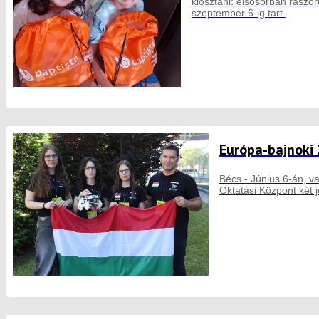
kiosztani: elsősorban rászo
szeptember 6-ig tart.
Európa-bajnoki 
Bécs - Június 6-án, v
Oktatási Központ két j