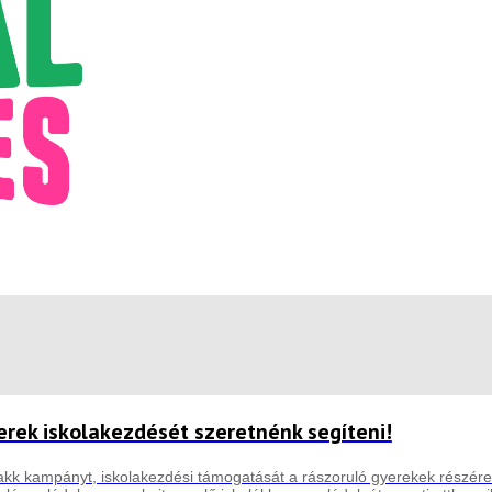
erek iskolakezdését szeretnénk segíteni!
kk kampányt, iskolakezdési támogatását a rászoruló gyerekek részére