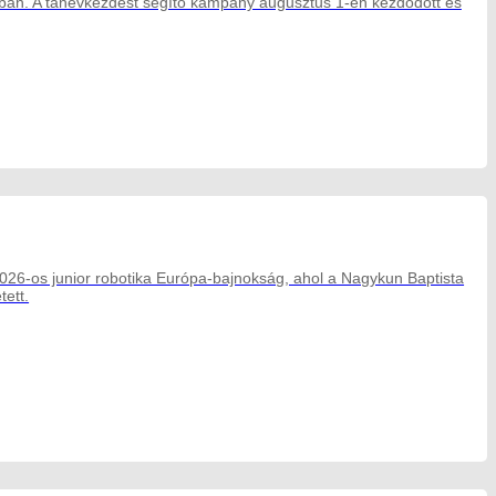
aiban. A tanévkezdést segítő kampány augusztus 1-én kezdődött és
026-os junior robotika Európa-bajnokság, ahol a Nagykun Baptista
tett.